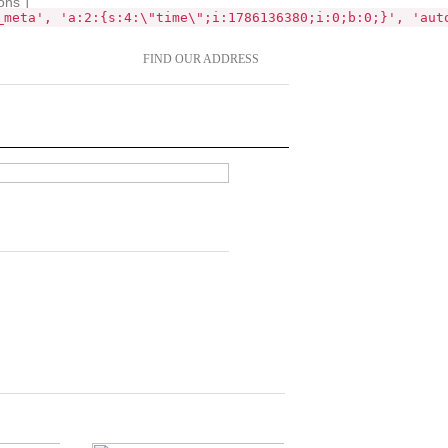
ons`]
_meta', 'a:2:{s:4:\"time\";i:1786136380;i:0;b:0;}', 'aut
FIND OUR ADDRESS