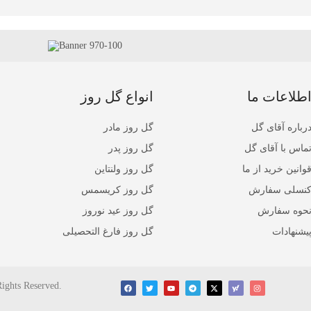
طلاعات ما
انواع گل روز
رباره آقای گل
گل روز مادر
ماس با آقای گل
گل روز پدر
وانین خرید از ما
گل روز ولنتاین
نسلی سفارش
گل روز کریسمس
حوه سفارش
گل روز عید نوروز
یشنهادات
گل روز فارغ التحصیلی
Rights Reserved.