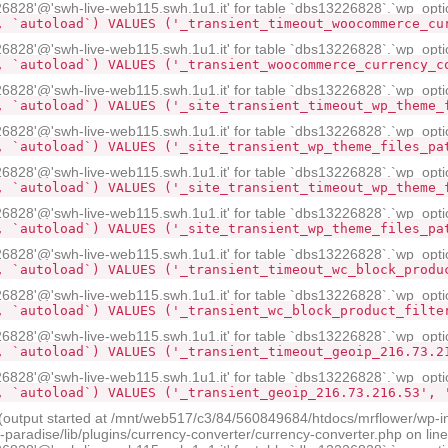
28'@'swh-live-web115.swh.1u1.it' for table `dbs13226828`.`wp_opti
, `autoload`) VALUES ('_transient_timeout_woocommerce_cu
28'@'swh-live-web115.swh.1u1.it' for table `dbs13226828`.`wp_opti
, `autoload`) VALUES ('_transient_woocommerce_currency_c
28'@'swh-live-web115.swh.1u1.it' for table `dbs13226828`.`wp_opti
, `autoload`) VALUES ('_site_transient_timeout_wp_theme_
28'@'swh-live-web115.swh.1u1.it' for table `dbs13226828`.`wp_opti
, `autoload`) VALUES ('_site_transient_wp_theme_files_pa
28'@'swh-live-web115.swh.1u1.it' for table `dbs13226828`.`wp_opti
, `autoload`) VALUES ('_site_transient_timeout_wp_theme_
28'@'swh-live-web115.swh.1u1.it' for table `dbs13226828`.`wp_opti
, `autoload`) VALUES ('_site_transient_wp_theme_files_pa
28'@'swh-live-web115.swh.1u1.it' for table `dbs13226828`.`wp_opti
, `autoload`) VALUES ('_transient_timeout_wc_block_produ
28'@'swh-live-web115.swh.1u1.it' for table `dbs13226828`.`wp_opti
, `autoload`) VALUES ('_transient_wc_block_product_filte
28'@'swh-live-web115.swh.1u1.it' for table `dbs13226828`.`wp_opti
, `autoload`) VALUES ('_transient_timeout_geoip_216.73.2
28'@'swh-live-web115.swh.1u1.it' for table `dbs13226828`.`wp_opti
, `autoload`) VALUES ('_transient_geoip_216.73.216.53', 
 (output started at /mnt/web517/c3/84/560849684/htdocs/mrflower/wp-i
radise/lib/plugins/currency-converter/currency-converter.php on lin