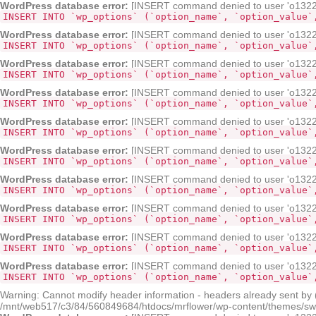
WordPress database error:
[INSERT command denied to user 'o132268
INSERT INTO `wp_options` (`option_name`, `option_value`
WordPress database error:
[INSERT command denied to user 'o132268
INSERT INTO `wp_options` (`option_name`, `option_value`
WordPress database error:
[INSERT command denied to user 'o132268
INSERT INTO `wp_options` (`option_name`, `option_value`
WordPress database error:
[INSERT command denied to user 'o132268
INSERT INTO `wp_options` (`option_name`, `option_value`
WordPress database error:
[INSERT command denied to user 'o132268
INSERT INTO `wp_options` (`option_name`, `option_value`
WordPress database error:
[INSERT command denied to user 'o132268
INSERT INTO `wp_options` (`option_name`, `option_value`
WordPress database error:
[INSERT command denied to user 'o132268
INSERT INTO `wp_options` (`option_name`, `option_value`
WordPress database error:
[INSERT command denied to user 'o132268
INSERT INTO `wp_options` (`option_name`, `option_value`
WordPress database error:
[INSERT command denied to user 'o132268
INSERT INTO `wp_options` (`option_name`, `option_value`
WordPress database error:
[INSERT command denied to user 'o132268
INSERT INTO `wp_options` (`option_name`, `option_value`
Warning: Cannot modify header information - headers already sent by
/mnt/web517/c3/84/560849684/htdocs/mrflower/wp-content/themes/sw-pa