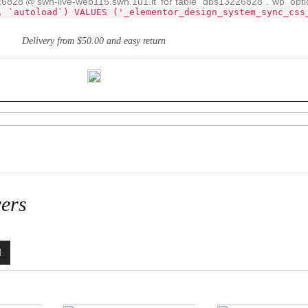
28'@'swh-live-web115.swh.1u1.it' for table `dbs13226828`.`wp_opti
, `autoload`) VALUES ('_elementor_design_system_sync_css
Delivery from $50.00 and easy return
ers