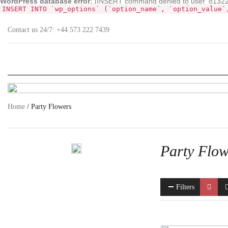
WordPress database error:
[INSERT command denied to user 'o132268
INSERT INTO `wp_options` (`option_name`, `option_value`
Contact us 24/7:
+44 573 222 7439
Home
/ Party Flowers
Party Flow
Filters