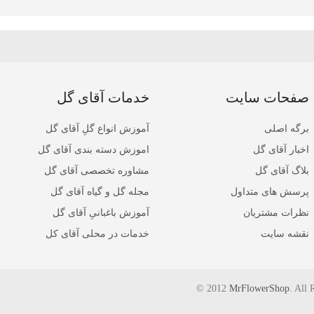
صفحات سایت
خدمات آقای گل
برگه اصلی
آموزش انواع گلِ آقای گل
اخبار آقای گل
اموزش دسته بندی آقای گل
بلاگ آقای گل
مشاوره تخصصی آقای گل
پرسش های متداول
مجله گل و گیاه آقای گل
نظرات مشتریان
آموزش باغبانیِ آقای گل
نقشه سایت
خدمات در محلی آقای کل
© 2012
MrFlowerShop
. All 