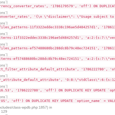
ons`]
rrency_converter_rates', '1786179579', 'off') ON DUPLICA
ons`]
onverter_rates', '{\n \"disclaimer\": \"Usage subject to
ons`]
files_patterns-11f3322eddec3338c196ae5d484257d1', '17861
ons`]
tterns-11f3322eddec3338c196ae5d484257d1', 'a:2:{s:7:\"ve
ons`]
files_patterns-ef57488680bc288dc8b79c48ec724151', '17861
ons`]
tterns-ef57488680bc288dc8b79c48ec724151', 'a:2:{s:7:\"ve
ons`]
ct_filter_attribute_default_attribute', '1786222780', 'o
ons`]
r_attribute_default_attribute', 'O:8:\"stdClass\":6:{s:1
ons`]
16.53', '1786222780', 'off') ON DUPLICATE KEY UPDATE `op
ons`]
'US', 'off') ON DUPLICATE KEY UPDATE `option_name` = VAL
ncludes/class-wpdb.php:1857) in
e 129