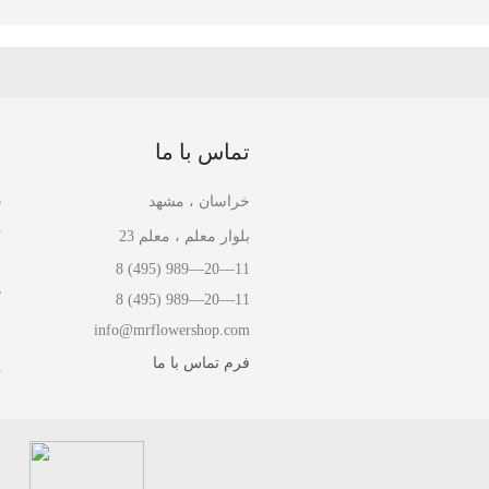
تماس با ما
ا
د
خراسان ، مشهد
ت
بلوار معلم ، معلم 23
ق
8 (495) 989—20—11
ک
8 (495) 989—20—11
info@mrflowershop.com
ن
فرم تماس با ما
پ