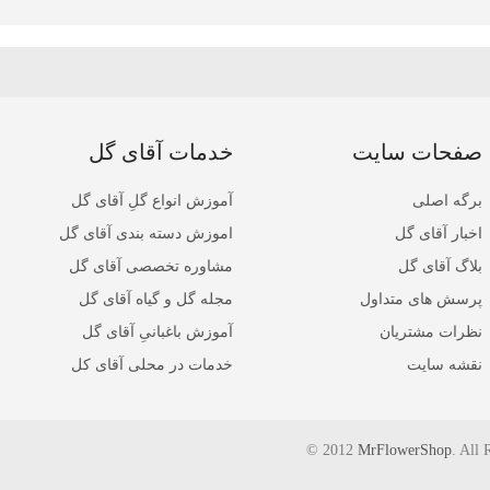
صفحات سایت
خدمات آقای گل
برگه اصلی
آموزش انواع گلِ آقای گل
اخبار آقای گل
اموزش دسته بندی آقای گل
بلاگ آقای گل
مشاوره تخصصی آقای گل
پرسش های متداول
مجله گل و گیاه آقای گل
نظرات مشتریان
آموزش باغبانیِ آقای گل
نقشه سایت
خدمات در محلی آقای کل
© 2012
MrFlowerShop
. All 